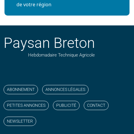
de votre région
Paysan Breton
Hebdomadaire Technique Agricole
Suivez nos publications avec notre flux RSS
Aimez-nous sur facebook
Retrouvez-nous sur Linkedin
Suivez-nous sur instagram
Regardez-nous sur YouTube
ABONNEMENT
ANNONCES LÉGALES
PETITES ANNONCES
PUBLICITÉ
CONTACT
NEWSLETTER