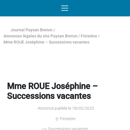
Passer au contenu
NAVIGATION MOBILE
O
NAVIGATION
PRINCIPALE
Journal Paysan Breton
/
Annonces légales du site Paysan Breton
/
Finistère
/
Mme ROUE Joséphine – Successions vacantes
Mme ROUE Joséphine –
Successions vacantes
Annonce publiée le 18/05/2023
Finistère
Successions vacantes