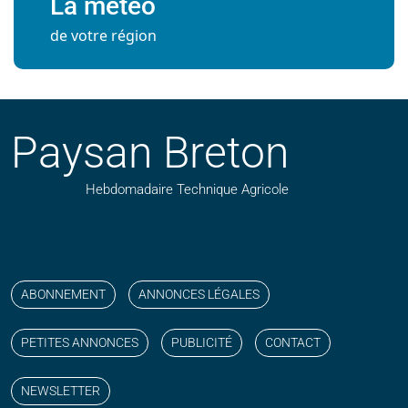
La météo
de votre région
Paysan Breton
Hebdomadaire Technique Agricole
Suivez nos publications avec notre flux RSS
Aimez-nous sur facebook
Retrouvez-nous sur Linkedin
Suivez-nous sur instagram
Regardez-nous sur YouTube
ABONNEMENT
ANNONCES LÉGALES
PETITES ANNONCES
PUBLICITÉ
CONTACT
NEWSLETTER