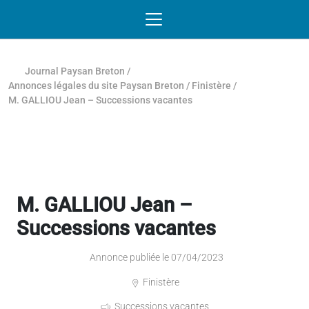
Passer au contenu
NAVIGATION MOBILE
O
NAVIGATION
PRINCIPALE
Journal Paysan Breton
/
Annonces légales du site Paysan Breton
/
Finistère
/
M. GALLIOU Jean – Successions vacantes
M. GALLIOU Jean –
Successions vacantes
Annonce publiée le 07/04/2023
Finistère
Successions vacantes