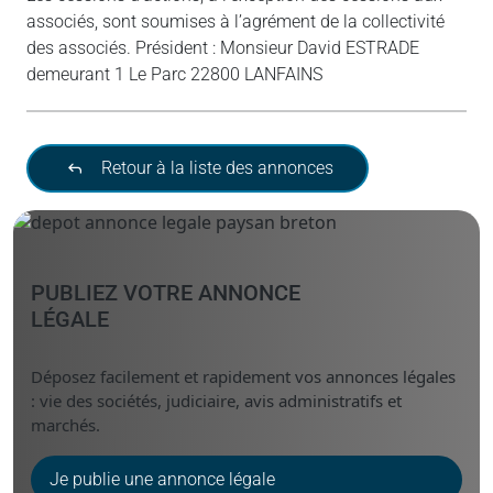
associés, sont soumises à l’agrément de la collectivité
des associés. Président : Monsieur David ESTRADE
demeurant 1 Le Parc 22800 LANFAINS
Retour à la liste des annonces
PUBLIEZ VOTRE ANNONCE
LÉGALE
Déposez facilement et rapidement vos annonces légales
: vie des sociétés, judiciaire, avis administratifs et
marchés.
Je publie une annonce légale