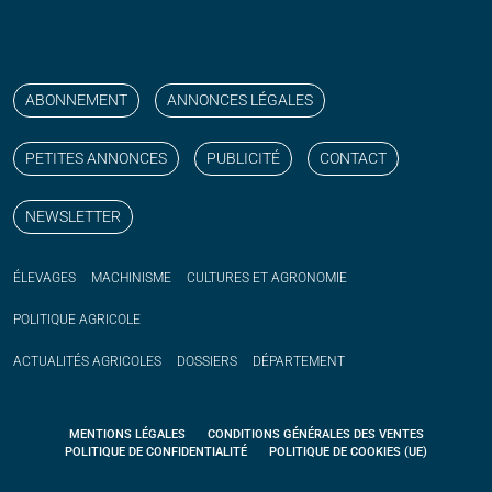
Suivez nos publications avec notre flux RSS
Aimez-nous sur facebook
Retrouvez-nous sur Linkedin
Suivez-nous sur instagram
Regardez-nous sur YouTube
ABONNEMENT
ANNONCES LÉGALES
PETITES ANNONCES
PUBLICITÉ
CONTACT
NEWSLETTER
ÉLEVAGES
MACHINISME
CULTURES ET AGRONOMIE
POLITIQUE
AGRICOLE
ACTUALITÉS
AGRICOLES
DOSSIERS
DÉPARTEMENT
MENTIONS LÉGALES
CONDITIONS GÉNÉRALES DES VENTES
POLITIQUE DE CONFIDENTIALITÉ
POLITIQUE DE COOKIES (UE)