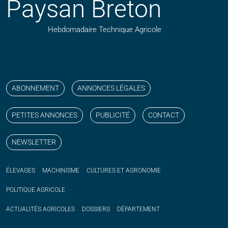
Paysan Breton
Hebdomadaire Technique Agricole
Suivez nos publications avec notre flux RSS
Aimez-nous sur facebook
Retrouvez-nous sur Linkedin
Suivez-nous sur instagram
Regardez-nous sur YouTube
ABONNEMENT
ANNONCES LÉGALES
PETITES ANNONCES
PUBLICITÉ
CONTACT
NEWSLETTER
ÉLEVAGES
MACHINISME
CULTURES ET AGRONOMIE
POLITIQUE
AGRICOLE
ACTUALITÉS
AGRICOLES
DOSSIERS
DÉPARTEMENT