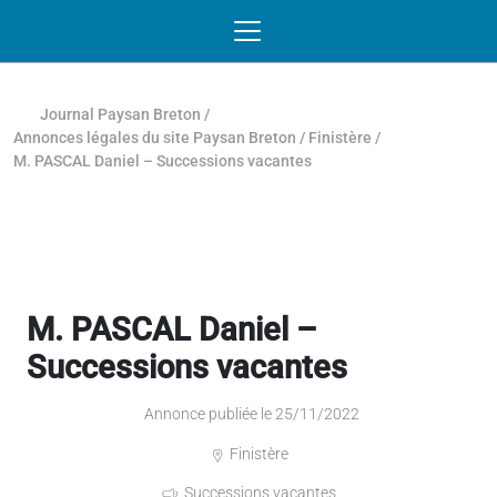
Passer au contenu
NAVIGATION MOBILE
O
NAVIGATION
PRINCIPALE
Journal Paysan Breton
/
Annonces légales du site Paysan Breton
/
Finistère
/
M. PASCAL Daniel – Successions vacantes
M. PASCAL Daniel –
Successions vacantes
Annonce publiée le 25/11/2022
Finistère
Successions vacantes