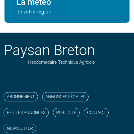
La météo
de votre région
Paysan Breton
Hebdomadaire Technique Agricole
Suivez nos publications avec notre flux RSS
Aimez-nous sur facebook
Retrouvez-nous sur Linkedin
Suivez-nous sur instagram
Regardez-nous sur YouTube
ABONNEMENT
ANNONCES LÉGALES
PETITES ANNONCES
PUBLICITÉ
CONTACT
NEWSLETTER