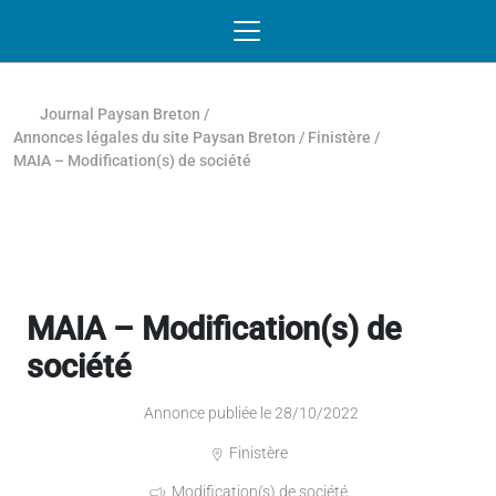
Passer au contenu
NAVIGATION MOBILE
O
NAVIGATION
PRINCIPALE
Journal Paysan Breton
/
Annonces légales du site Paysan Breton
/
Finistère
/
MAIA – Modification(s) de société
MAIA – Modification(s) de
société
Annonce publiée le 28/10/2022
Finistère
Modification(s) de société