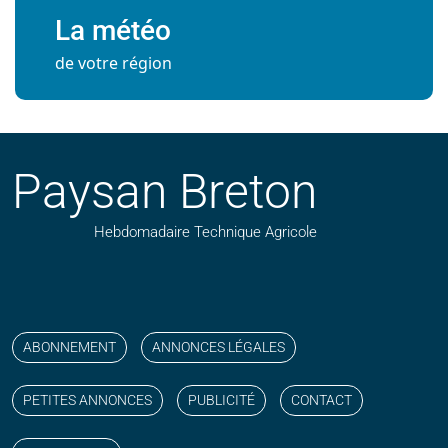
La météo
de votre région
Paysan Breton
Hebdomadaire Technique Agricole
Suivez nos publications avec notre flux RSS
Aimez-nous sur facebook
Retrouvez-nous sur Linkedin
Suivez-nous sur instagram
Regardez-nous sur YouTube
ABONNEMENT
ANNONCES LÉGALES
PETITES ANNONCES
PUBLICITÉ
CONTACT