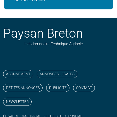
Paysan Breton
Hebdomadaire Technique Agricole
Suivez nos publications avec notre flux RSS
Aimez-nous sur facebook
Retrouvez-nous sur Linkedin
Suivez-nous sur instagram
Regardez-nous sur YouTube
ABONNEMENT
ANNONCES LÉGALES
PETITES ANNONCES
PUBLICITÉ
CONTACT
NEWSLETTER
ÉLEVAGES
MACHINISME
CULTURES ET AGRONOMIE