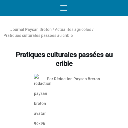
Passer au contenu
NAVIGATION MOBILE
O
NAVIGATION
PRINCIPALE
Journal Paysan Breton
/
Actualités agricoles
/
Pratiques culturales passées au crible
Pratiques culturales passées au
crible
Par
Rédaction Paysan Breton
Article réservé aux abonnés