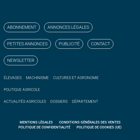
Suivez nos publications avec notre flux RSS
Aimez-nous sur facebook
Retrouvez-nous sur Linkedin
Suivez-nous sur instagram
Regardez-nous sur YouTube
ABONNEMENT
ANNONCES LÉGALES
PETITES ANNONCES
PUBLICITÉ
CONTACT
NEWSLETTER
ÉLEVAGES
MACHINISME
CULTURES ET AGRONOMIE
POLITIQUE
AGRICOLE
ACTUALITÉS
AGRICOLES
DOSSIERS
DÉPARTEMENT
MENTIONS LÉGALES
CONDITIONS GÉNÉRALES DES VENTES
POLITIQUE DE CONFIDENTIALITÉ
POLITIQUE DE COOKIES (UE)