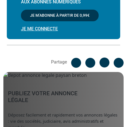
AUX ABONNÉS NUMÉRIQUES
JE M’ABONNE À PARTIR DE
0,99€
JE ME CONNECTE
Facebook
C
Partage
Messenger
Linked i
PUBLIEZ VOTRE ANNONCE
LÉGALE
Déposez facilement et rapidement vos annonces légales
: vie des sociétés, judiciaire, avis administratifs et