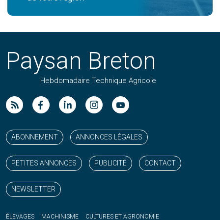
Paysan Breton
Hebdomadaire Technique Agricole
Suivez nos publications avec notre flux RSS
Aimez-nous sur facebook
Retrouvez-nous sur Linkedin
Suivez-nous sur instagram
Regardez-nous sur YouTube
ABONNEMENT
ANNONCES LÉGALES
PETITES ANNONCES
PUBLICITÉ
CONTACT
NEWSLETTER
ÉLEVAGES
MACHINISME
CULTURES ET AGRONOMIE