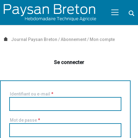
Passer au contenu
NAVIGATION MOBILE
O
NAVIGATION
PRINCIPALE
Journal Paysan Breton
/
Abonnement
/
Mon compte
Se connecter
Identifiant ou e-mail
*
Mot de passe
*