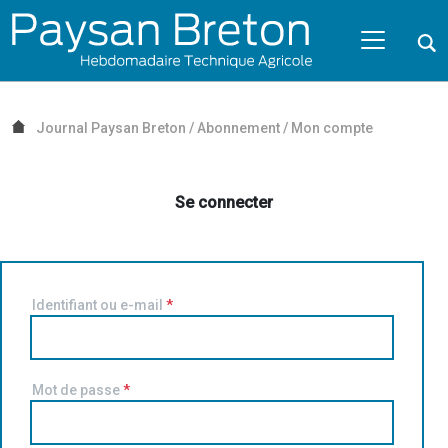
Passer au contenu
NAVIGATION MOBILE
O
NAVIGATION
PRINCIPALE
Journal Paysan Breton
/
Abonnement
/
Mon compte
Se connecter
Identifiant ou e-mail
*
Mot de passe
*