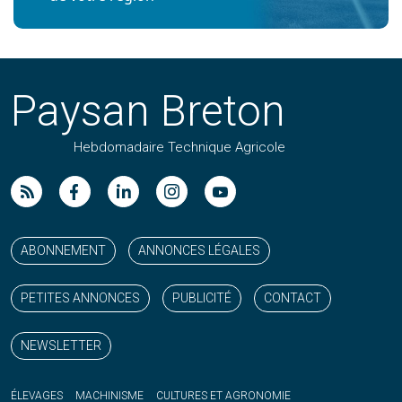
Paysan Breton
Hebdomadaire Technique Agricole
Suivez nos publications avec notre flux RSS
Aimez-nous sur facebook
Retrouvez-nous sur Linkedin
Suivez-nous sur instagram
Regardez-nous sur YouTube
ABONNEMENT
ANNONCES LÉGALES
PETITES ANNONCES
PUBLICITÉ
CONTACT
NEWSLETTER
ÉLEVAGES
MACHINISME
CULTURES ET AGRONOMIE