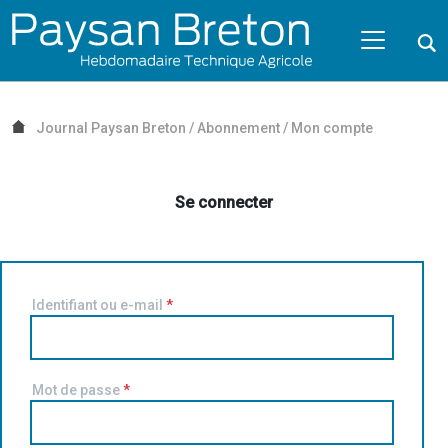
Passer au contenu
NAVIGATION MOBILE
O
NAVIGATION
PRINCIPALE
Journal Paysan Breton
/
Abonnement
/
Mon compte
Se connecter
Identifiant ou e-mail
*
Mot de passe
*