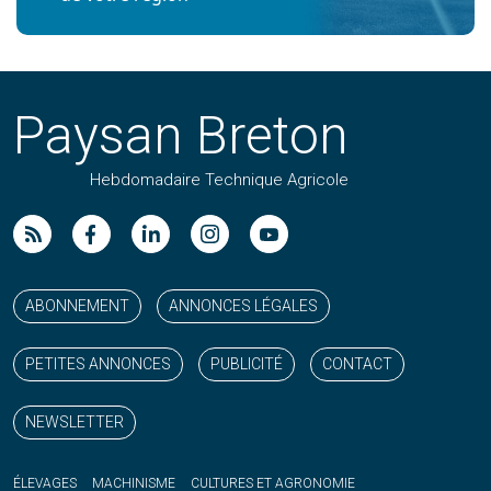
Paysan Breton
Hebdomadaire Technique Agricole
Suivez nos publications avec notre flux RSS
Aimez-nous sur facebook
Retrouvez-nous sur Linkedin
Suivez-nous sur instagram
Regardez-nous sur YouTube
ABONNEMENT
ANNONCES LÉGALES
PETITES ANNONCES
PUBLICITÉ
CONTACT
NEWSLETTER
ÉLEVAGES
MACHINISME
CULTURES ET AGRONOMIE