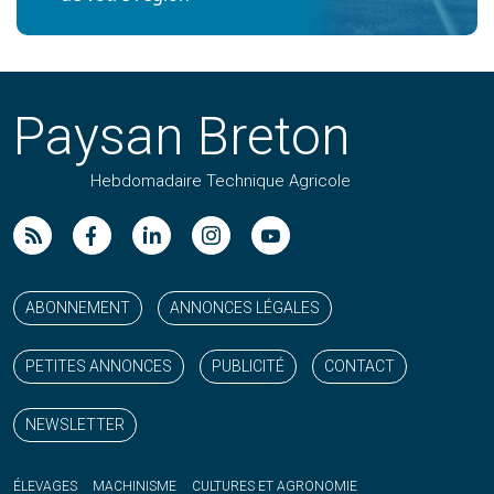
Paysan Breton
Hebdomadaire Technique Agricole
Suivez nos publications avec notre flux RSS
Aimez-nous sur facebook
Retrouvez-nous sur Linkedin
Suivez-nous sur instagram
Regardez-nous sur YouTube
ABONNEMENT
ANNONCES LÉGALES
PETITES ANNONCES
PUBLICITÉ
CONTACT
NEWSLETTER
ÉLEVAGES
MACHINISME
CULTURES ET AGRONOMIE