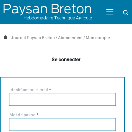
Passer au contenu
NAVIGATION MOBILE
O
NAVIGATION
PRINCIPALE
Journal Paysan Breton
/
Abonnement
/
Mon compte
Se connecter
Identifiant ou e-mail
*
Mot de passe
*