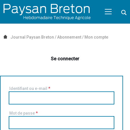
Passer au contenu
NAVIGATION MOBILE
O
NAVIGATION
PRINCIPALE
Journal Paysan Breton
/
Abonnement
/
Mon compte
Se connecter
Identifiant ou e-mail
*
Mot de passe
*