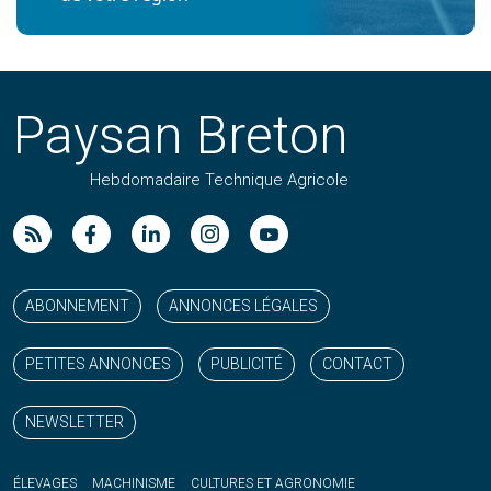
Paysan Breton
Hebdomadaire Technique Agricole
Suivez nos publications avec notre flux RSS
Aimez-nous sur facebook
Retrouvez-nous sur Linkedin
Suivez-nous sur instagram
Regardez-nous sur YouTube
ABONNEMENT
ANNONCES LÉGALES
PETITES ANNONCES
PUBLICITÉ
CONTACT
NEWSLETTER
ÉLEVAGES
MACHINISME
CULTURES ET AGRONOMIE