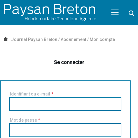
Passer au contenu
NAVIGATION MOBILE
O
NAVIGATION
PRINCIPALE
Journal Paysan Breton
/
Abonnement
/
Mon compte
Se connecter
Identifiant ou e-mail
*
Mot de passe
*