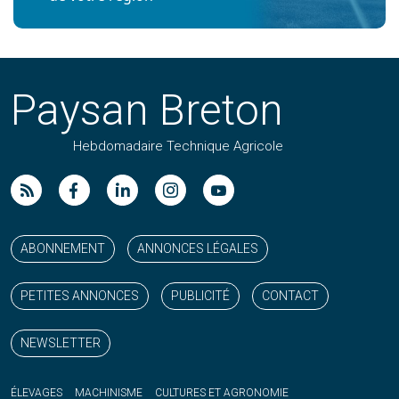
Paysan Breton
Hebdomadaire Technique Agricole
Suivez nos publications avec notre flux RSS
Aimez-nous sur facebook
Retrouvez-nous sur Linkedin
Suivez-nous sur instagram
Regardez-nous sur YouTube
ABONNEMENT
ANNONCES LÉGALES
PETITES ANNONCES
PUBLICITÉ
CONTACT
NEWSLETTER
ÉLEVAGES
MACHINISME
CULTURES ET AGRONOMIE