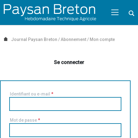
Passer au contenu
NAVIGATION MOBILE
O
NAVIGATION
PRINCIPALE
Journal Paysan Breton
/
Abonnement
/
Mon compte
Se connecter
Identifiant ou e-mail
*
Mot de passe
*