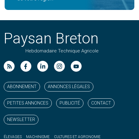
Paysan Breton
Hebdomadaire Technique Agricole
Suivez nos publications avec notre flux RSS
Aimez-nous sur facebook
Retrouvez-nous sur Linkedin
Suivez-nous sur instagram
Regardez-nous sur YouTube
ABONNEMENT
ANNONCES LÉGALES
PETITES ANNONCES
PUBLICITÉ
CONTACT
NEWSLETTER
ÉLEVAGES
MACHINISME
CULTURES ET AGRONOMIE