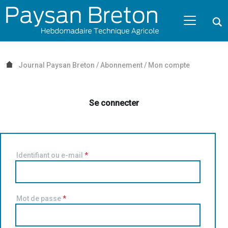
Passer au contenu
NAVIGATION MOBILE
O
NAVIGATION
PRINCIPALE
Journal Paysan Breton
/
Abonnement
/
Mon compte
Se connecter
Identifiant ou e-mail
*
Mot de passe
*