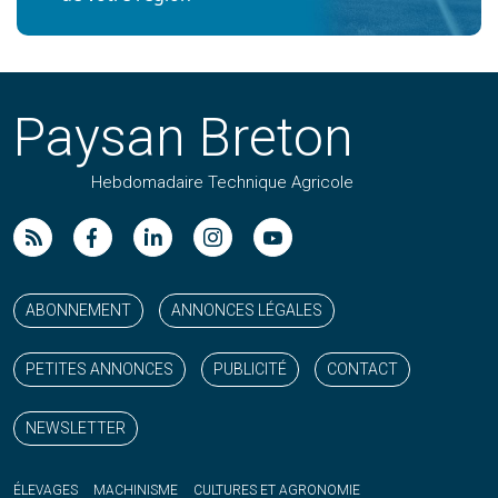
Paysan Breton
Hebdomadaire Technique Agricole
Suivez nos publications avec notre flux RSS
Aimez-nous sur facebook
Retrouvez-nous sur Linkedin
Suivez-nous sur instagram
Regardez-nous sur YouTube
ABONNEMENT
ANNONCES LÉGALES
PETITES ANNONCES
PUBLICITÉ
CONTACT
NEWSLETTER
ÉLEVAGES
MACHINISME
CULTURES ET AGRONOMIE