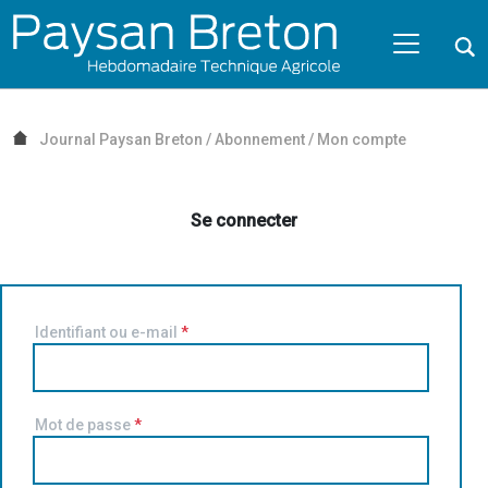
Passer au contenu
NAVIGATION MOBILE
O
NAVIGATION
PRINCIPALE
Journal Paysan Breton
/
Abonnement
/
Mon compte
Se connecter
Identifiant ou e-mail
*
Mot de passe
*