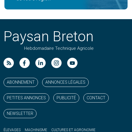
Paysan Breton
Hebdomadaire Technique Agricole
Suivez nos publications avec notre flux RSS
Aimez-nous sur facebook
Retrouvez-nous sur Linkedin
Suivez-nous sur instagram
Regardez-nous sur YouTube
ABONNEMENT
ANNONCES LÉGALES
PETITES ANNONCES
PUBLICITÉ
CONTACT
NEWSLETTER
ÉLEVAGES
MACHINISME
CULTURES ET AGRONOMIE