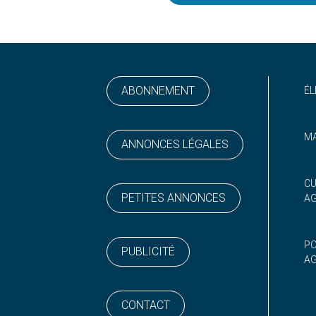
ABONNEMENT
ÉL
MA
ANNONCES LÉGALES
ram
 sur YouTube
CU
PETITES ANNONCES
A
PO
PUBLICITÉ
AG
CONTACT