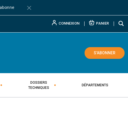
'abonne
Fermer la barre de notification
CONNEXION
PANIER
L PAYSAN BRETON
ADAIRE TECHNIQUE AGRICOLE
S'ABONNER
DOSSIERS
DÉPARTEMENTS
TECHNIQUES