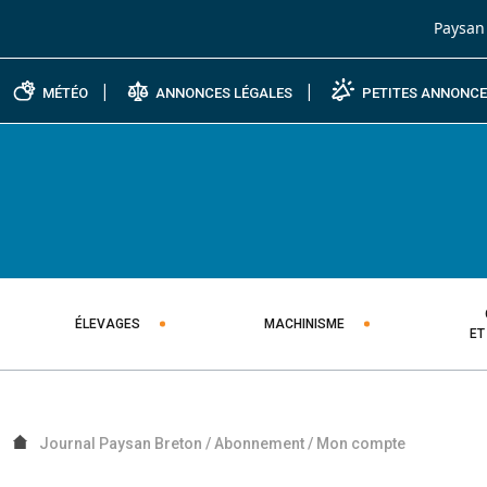
Passer au contenu
Paysan
MÉTÉO
ANNONCES LÉGALES
PETITES ANNONC
ÉLEVAGES
MACHINISME
ET
Journal Paysan Breton
/
Abonnement
/
Mon compte