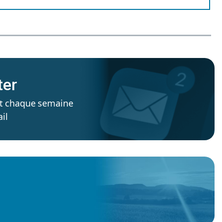
ter
’est chaque semaine
il