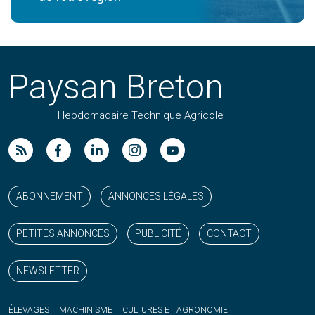
Paysan Breton
Hebdomadaire Technique Agricole
Suivez nos publications avec notre flux RSS
Aimez-nous sur facebook
Retrouvez-nous sur Linkedin
Suivez-nous sur instagram
Regardez-nous sur YouTube
ABONNEMENT
ANNONCES LÉGALES
PETITES ANNONCES
PUBLICITÉ
CONTACT
NEWSLETTER
ÉLEVAGES
MACHINISME
CULTURES ET AGRONOMIE