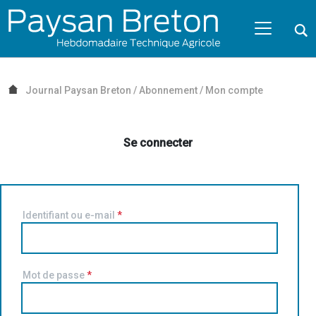
Passer au contenu
NAVIGATION MOBILE
O
NAVIGATION
PRINCIPALE
Journal Paysan Breton
/
Abonnement
/
Mon compte
Se connecter
Identifiant ou e-mail
*
Mot de passe
*