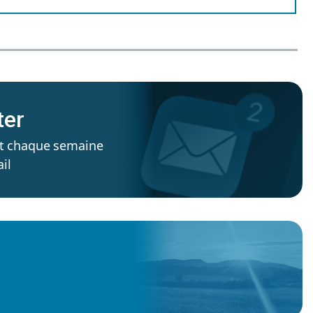
ter
’est chaque semaine
il