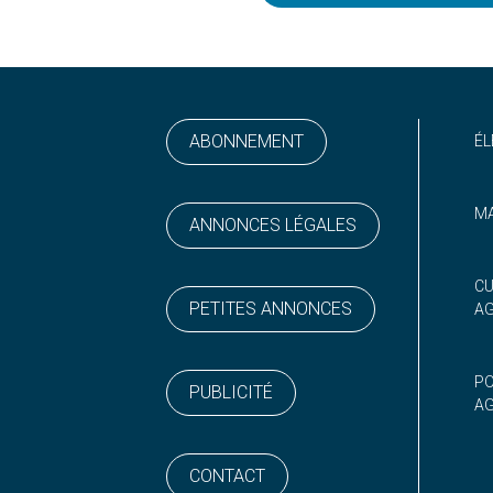
ABONNEMENT
ÉL
MA
ANNONCES LÉGALES
ram
 sur YouTube
CU
PETITES ANNONCES
A
PO
PUBLICITÉ
AG
CONTACT