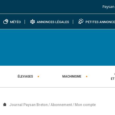
Passer au contenu
Paysan
MÉTÉO
ANNONCES LÉGALES
PETITES ANNONC
ÉLEVAGES
MACHINISME
ET
Journal Paysan Breton
/
Abonnement
/
Mon compte