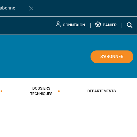
'abonne
Fermer la barre de notification
CONNEXION
PANIER
L PAYSAN BRETON
ADAIRE TECHNIQUE AGRICOLE
S'ABONNER
DOSSIERS
DÉPARTEMENTS
TECHNIQUES