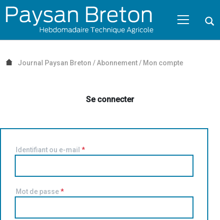
Passer au contenu
NAVIGATION MOBILE
O
NAVIGATION
PRINCIPALE
Journal Paysan Breton
/
Abonnement
/
Mon compte
Se connecter
Identifiant ou e-mail
*
Mot de passe
*