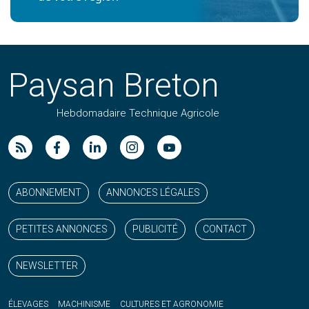
Paysan Breton
Hebdomadaire Technique Agricole
Suivez nos publications avec notre flux RSS
Aimez-nous sur facebook
Retrouvez-nous sur Linkedin
Suivez-nous sur instagram
Regardez-nous sur YouTube
ABONNEMENT
ANNONCES LÉGALES
PETITES ANNONCES
PUBLICITÉ
CONTACT
NEWSLETTER
ÉLEVAGES
MACHINISME
CULTURES ET AGRONOMIE