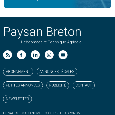
Paysan Breton
Hebdomadaire Technique Agricole
Suivez nos publications avec notre flux RSS
Aimez-nous sur facebook
Retrouvez-nous sur Linkedin
Suivez-nous sur instagram
Regardez-nous sur YouTube
ABONNEMENT
ANNONCES LÉGALES
PETITES ANNONCES
PUBLICITÉ
CONTACT
NEWSLETTER
ÉLEVAGES
MACHINISME
CULTURES ET AGRONOMIE