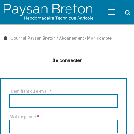
Passer au contenu
NAVIGATION MOBILE
O
NAVIGATION
PRINCIPALE
Journal Paysan Breton
/
Abonnement
/
Mon compte
Se connecter
Identifiant ou e-mail
*
Mot de passe
*