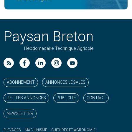
Paysan Breton
Hebdomadaire Technique Agricole
Suivez nos publications avec notre flux RSS
Aimez-nous sur facebook
Retrouvez-nous sur Linkedin
Suivez-nous sur instagram
Regardez-nous sur YouTube
ABONNEMENT
ANNONCES LÉGALES
PETITES ANNONCES
PUBLICITÉ
CONTACT
NEWSLETTER
ÉLEVAGES
MACHINISME
CULTURES ET AGRONOMIE