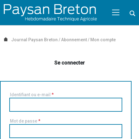
Passer au contenu
NAVIGATION MOBILE
O
NAVIGATION
PRINCIPALE
Journal Paysan Breton
/
Abonnement
/
Mon compte
Se connecter
Identifiant ou e-mail
*
Mot de passe
*