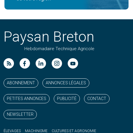
Paysan Breton
Hebdomadaire Technique Agricole
Suivez nos publications avec notre flux RSS
Aimez-nous sur facebook
Retrouvez-nous sur Linkedin
Suivez-nous sur instagram
Regardez-nous sur YouTube
ABONNEMENT
ANNONCES LÉGALES
PETITES ANNONCES
PUBLICITÉ
CONTACT
NEWSLETTER
ÉLEVAGES
MACHINISME
CULTURES ET AGRONOMIE