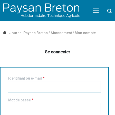
Passer au contenu
NAVIGATION MOBILE
O
NAVIGATION
PRINCIPALE
Journal Paysan Breton
/
Abonnement
/
Mon compte
Se connecter
Identifiant ou e-mail
*
Mot de passe
*