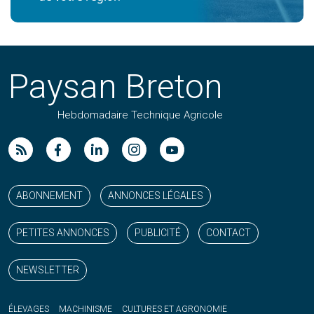
Paysan Breton
Hebdomadaire Technique Agricole
Suivez nos publications avec notre flux RSS
Aimez-nous sur facebook
Retrouvez-nous sur Linkedin
Suivez-nous sur instagram
Regardez-nous sur YouTube
ABONNEMENT
ANNONCES LÉGALES
PETITES ANNONCES
PUBLICITÉ
CONTACT
NEWSLETTER
ÉLEVAGES
MACHINISME
CULTURES ET AGRONOMIE