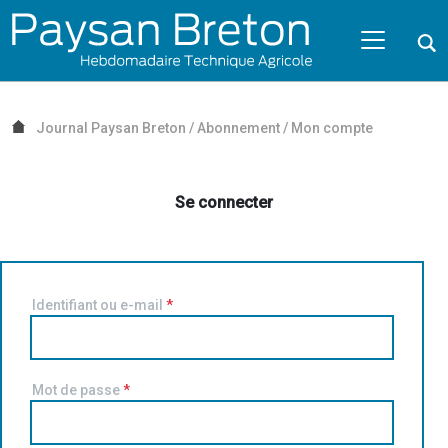
Passer au contenu
NAVIGATION MOBILE
O
NAVIGATION
PRINCIPALE
Journal Paysan Breton
/
Abonnement
/
Mon compte
Se connecter
Identifiant ou e-mail
*
Mot de passe
*