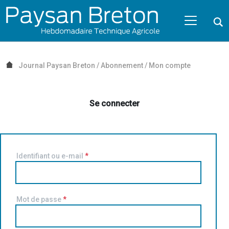
Passer au contenu
NAVIGATION MOBILE
O
NAVIGATION
PRINCIPALE
Journal Paysan Breton
/
Abonnement
/
Mon compte
Se connecter
Identifiant ou e-mail
*
Mot de passe
*