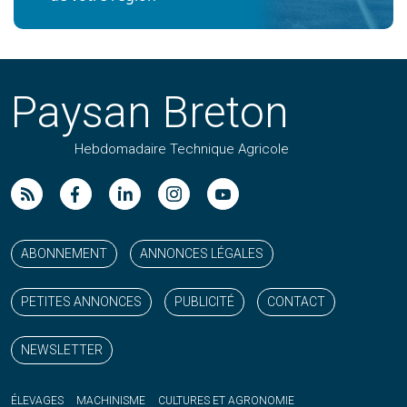
Paysan Breton
Hebdomadaire Technique Agricole
Suivez nos publications avec notre flux RSS
Aimez-nous sur facebook
Retrouvez-nous sur Linkedin
Suivez-nous sur instagram
Regardez-nous sur YouTube
ABONNEMENT
ANNONCES LÉGALES
PETITES ANNONCES
PUBLICITÉ
CONTACT
NEWSLETTER
ÉLEVAGES
MACHINISME
CULTURES ET AGRONOMIE