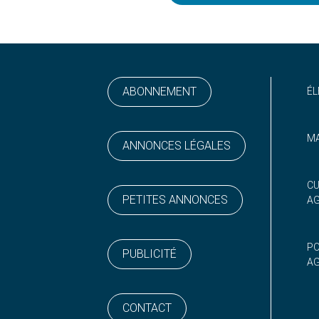
ABONNEMENT
ÉL
MA
ANNONCES LÉGALES
ram
 sur YouTube
CU
PETITES ANNONCES
A
PO
PUBLICITÉ
AG
CONTACT