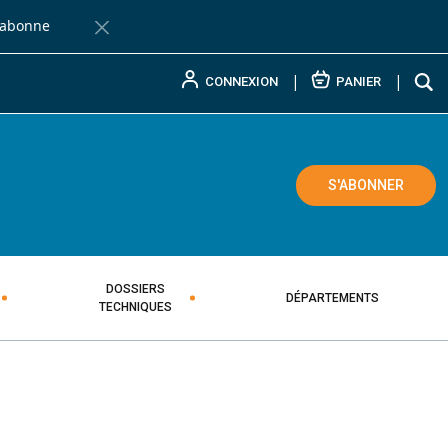
'abonne
Fermer la barre de notification
CONNEXION
PANIER
L PAYSAN BRETON
ADAIRE TECHNIQUE AGRICOLE
S'ABONNER
DOSSIERS
DÉPARTEMENTS
TECHNIQUES