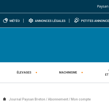
Passer au contenu
Paysan
MÉTÉO
ANNONCES LÉGALES
PETITES ANNONC
ÉLEVAGES
MACHINISME
ET
Journal Paysan Breton
/
Abonnement
/
Mon compte