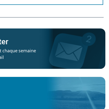
ter
’est chaque semaine
il