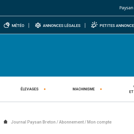
Passer au contenu
Paysan
MÉTÉO
ANNONCES LÉGALES
PETITES ANNONC
ÉLEVAGES
MACHINISME
ET
Journal Paysan Breton
/
Abonnement
/
Mon compte