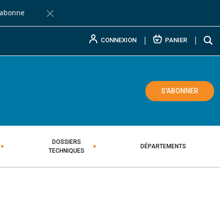
'abonne
Fermer la barre de notification
CONNEXION
PANIER
L PAYSAN BRETON
ADAIRE TECHNIQUE AGRICOLE
S'ABONNER
DOSSIERS
DÉPARTEMENTS
TECHNIQUES