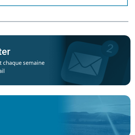
ter
’est chaque semaine
il