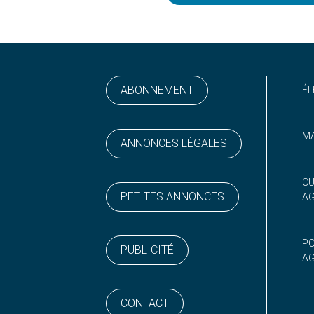
ABONNEMENT
ÉL
MA
ANNONCES LÉGALES
ram
 sur YouTube
CU
PETITES ANNONCES
A
PO
PUBLICITÉ
AG
CONTACT