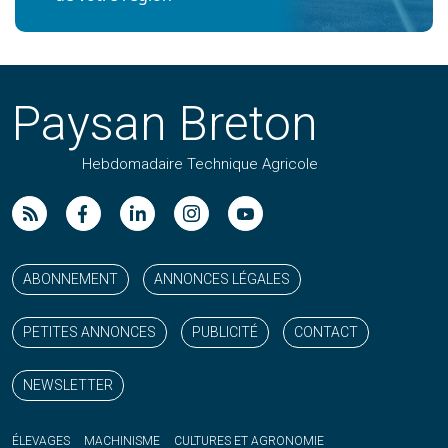
Paysan Breton
Hebdomadaire Technique Agricole
Suivez nos publications avec notre flux RSS
Aimez-nous sur facebook
Retrouvez-nous sur Linkedin
Suivez-nous sur instagram
Regardez-nous sur YouTube
ABONNEMENT
ANNONCES LÉGALES
PETITES ANNONCES
PUBLICITÉ
CONTACT
NEWSLETTER
ÉLEVAGES
MACHINISME
CULTURES ET AGRONOMIE